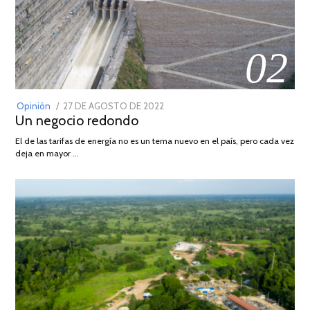
02
POSTED
Opinión
27 DE AGOSTO DE 2022
30
Un negocio redondo
ON
DE
AGOSTO
El de las tarifas de energía no es un tema nuevo en el país, pero cada vez
DE
deja en mayor …
2022