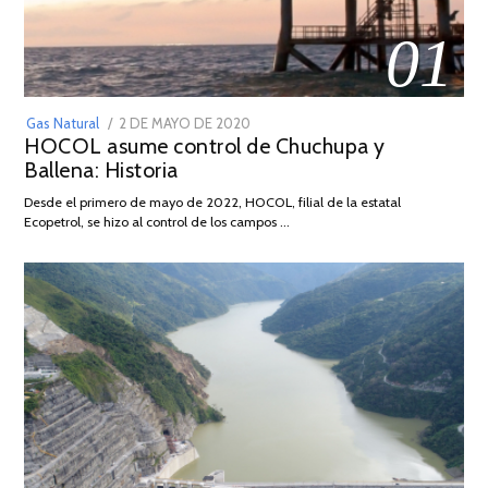
01
POSTED
Gas Natural
2 DE MAYO DE 2020
16
HOCOL asume control de Chuchupa y
ON
DE
Ballena: Historia
FEBRERO
DE
Desde el primero de mayo de 2022, HOCOL, filial de la estatal
2026
Ecopetrol, se hizo al control de los campos …