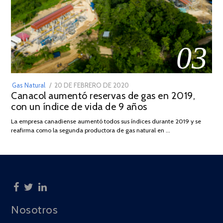
03
POSTED
Gas Natural
20 DE FEBRERO DE 2020
10
Canacol aumentó reservas de gas en 2019,
ON
DE
con un índice de vida de 9 años
JULIO
DE
La empresa canadiense aumentó todos sus índices durante 2019 y se
2025
reafirma como la segunda productora de gas natural en …
Nosotros