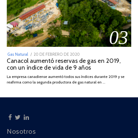
03
POSTED
Gas Natural
20 DE FEBRERO DE 2020
10
Canacol aumentó reservas de gas en 2019,
ON
DE
con un índice de vida de 9 años
JULIO
DE
La empresa canadiense aumentó todos sus índices durante 2019 y se
2025
reafirma como la segunda productora de gas natural en …
Nosotros