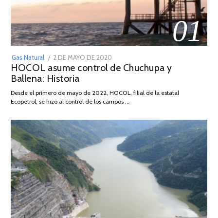
01
POSTED
Gas Natural
2 DE MAYO DE 2020
16
HOCOL asume control de Chuchupa y
ON
DE
Ballena: Historia
FEBRERO
DE
Desde el primero de mayo de 2022, HOCOL, filial de la estatal
2026
Ecopetrol, se hizo al control de los campos …