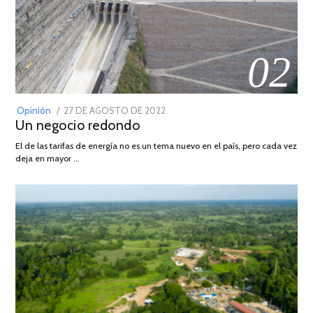
02
POSTED
Opinión
27 DE AGOSTO DE 2022
30
Un negocio redondo
ON
DE
AGOSTO
El de las tarifas de energía no es un tema nuevo en el país, pero cada vez
DE
deja en mayor …
2022