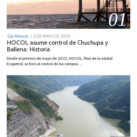
01
POSTED
Gas Natural
2 DE MAYO DE 2020
16
HOCOL asume control de Chuchupa y
ON
DE
Ballena: Historia
FEBRERO
DE
Desde el primero de mayo de 2022, HOCOL, filial de la estatal
2026
Ecopetrol, se hizo al control de los campos …