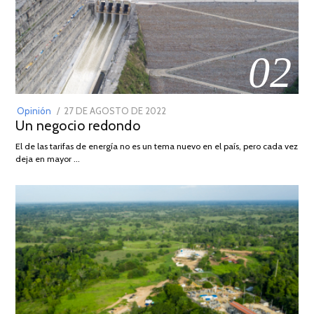
02
POSTED
Opinión
27 DE AGOSTO DE 2022
30
Un negocio redondo
ON
DE
AGOSTO
El de las tarifas de energía no es un tema nuevo en el país, pero cada vez
DE
deja en mayor …
2022