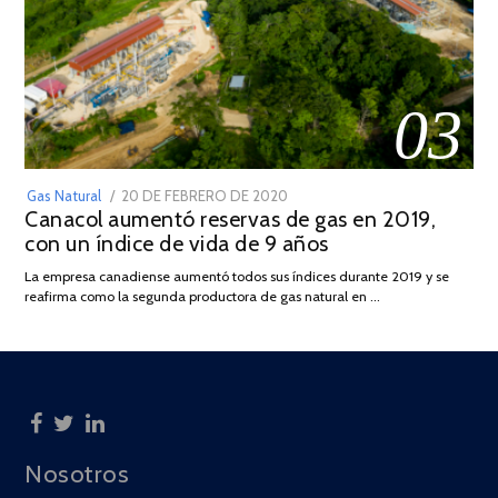
03
POSTED
Gas Natural
20 DE FEBRERO DE 2020
10
Canacol aumentó reservas de gas en 2019,
ON
DE
con un índice de vida de 9 años
JULIO
DE
La empresa canadiense aumentó todos sus índices durante 2019 y se
2025
reafirma como la segunda productora de gas natural en …
Nosotros