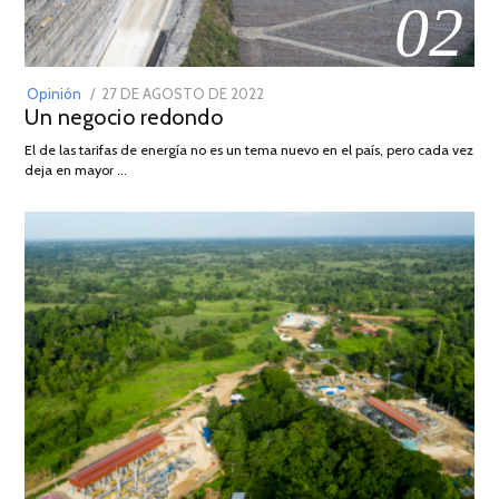
02
POSTED
Opinión
27 DE AGOSTO DE 2022
30
Un negocio redondo
ON
DE
AGOSTO
El de las tarifas de energía no es un tema nuevo en el país, pero cada vez
DE
deja en mayor …
2022