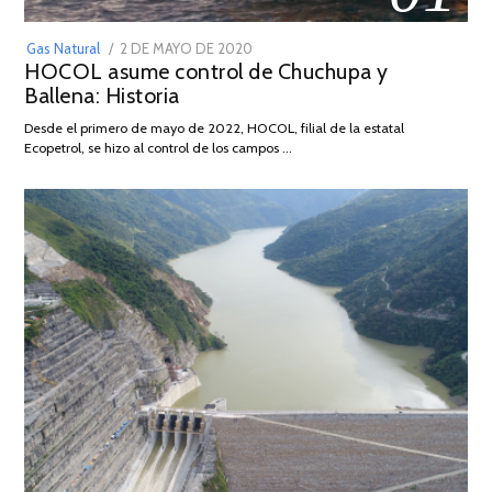
POSTED
Gas Natural
2 DE MAYO DE 2020
16
HOCOL asume control de Chuchupa y
ON
DE
Ballena: Historia
FEBRERO
DE
Desde el primero de mayo de 2022, HOCOL, filial de la estatal
2026
Ecopetrol, se hizo al control de los campos …