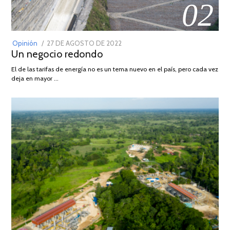
02
POSTED
Opinión
27 DE AGOSTO DE 2022
30
Un negocio redondo
ON
DE
AGOSTO
El de las tarifas de energía no es un tema nuevo en el país, pero cada vez
DE
deja en mayor …
2022