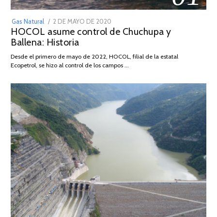
POSTED
Gas Natural
2 DE MAYO DE 2020
16
HOCOL asume control de Chuchupa y
ON
DE
Ballena: Historia
FEBRERO
DE
Desde el primero de mayo de 2022, HOCOL, filial de la estatal
2026
Ecopetrol, se hizo al control de los campos …