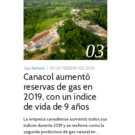
03
POSTED
Gas Natural
20 DE FEBRERO DE 2020
10
Canacol aumentó
ON
DE
JULIO
reservas de gas en
DE
2019, con un índice
2025
de vida de 9 años
La empresa canadiense aumentó todos sus
índices durante 2019 y se reafirma como la
segunda productora de gas natural en …