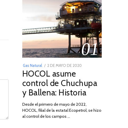
01
POSTED
Gas Natural
2 DE MAYO DE 2020
16
HOCOL asume
ON
DE
FEBRERO
control de Chuchupa
DE
y Ballena: Historia
2026
Desde el primero de mayo de 2022,
HOCOL, filial de la estatal Ecopetrol, se hizo
al control de los campos …