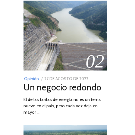
02
POSTED
Opinión
27 DE AGOSTO DE 2022
30
Un negocio redondo
ON
DE
AGOSTO
El de las tarifas de energía no es un tema
DE
nuevo en el país, pero cada vez deja en
2022
mayor …