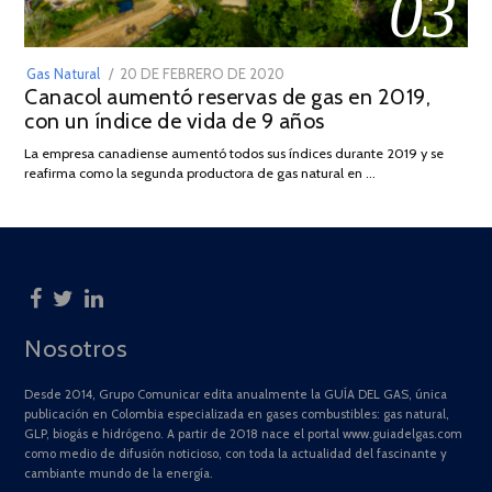
03
POSTED
Gas Natural
20 DE FEBRERO DE 2020
10
Canacol aumentó reservas de gas en 2019,
ON
DE
con un índice de vida de 9 años
JULIO
DE
La empresa canadiense aumentó todos sus índices durante 2019 y se
2025
reafirma como la segunda productora de gas natural en …
Nosotros
Desde 2014, Grupo Comunicar edita anualmente la GUÍA DEL GAS, única
publicación en Colombia especializada en gases combustibles: gas natural,
GLP, biogás e hidrógeno. A partir de 2018 nace el portal www.guiadelgas.com
como medio de difusión noticioso, con toda la actualidad del fascinante y
cambiante mundo de la energía.