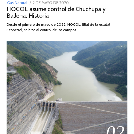
POSTED
Gas Natural
2 DE MAYO DE 2020
16
HOCOL asume control de Chuchupa y
ON
DE
Ballena: Historia
FEBRERO
DE
Desde el primero de mayo de 2022, HOCOL, filial de la estatal
2026
Ecopetrol, se hizo al control de los campos …
02