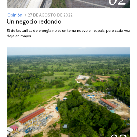
POSTED
Opinión
27 DE AGOSTO DE 2022
30
Un negocio redondo
ON
DE
AGOSTO
El de las tarifas de energía no es un tema nuevo en el país, pero cada vez
DE
deja en mayor …
2022