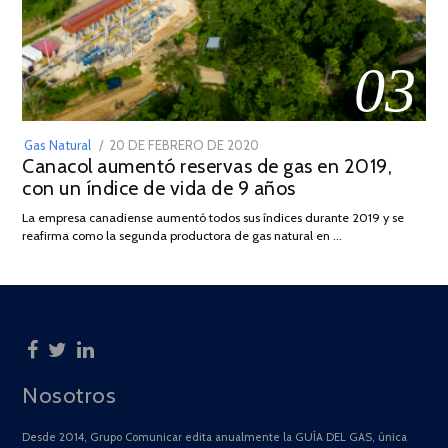
03
POSTED
Gas Natural
20 DE FEBRERO DE 2020
10
Canacol aumentó reservas de gas en 2019,
ON
DE
con un índice de vida de 9 años
JULIO
DE
La empresa canadiense aumentó todos sus índices durante 2019 y se
2025
reafirma como la segunda productora de gas natural en …
Nosotros
Desde 2014, Grupo Comunicar edita anualmente la GUÍA DEL GAS, única