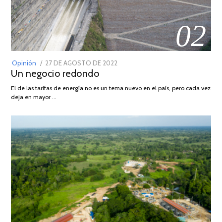
02
POSTED
Opinión
27 DE AGOSTO DE 2022
30
Un negocio redondo
ON
DE
AGOSTO
El de las tarifas de energía no es un tema nuevo en el país, pero cada vez
DE
deja en mayor …
2022