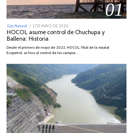
01
POSTED
Gas Natural
2 DE MAYO DE 2020
16
HOCOL asume control de Chuchupa y
ON
DE
Ballena: Historia
FEBRERO
DE
Desde el primero de mayo de 2022, HOCOL, filial de la estatal
2026
Ecopetrol, se hizo al control de los campos …