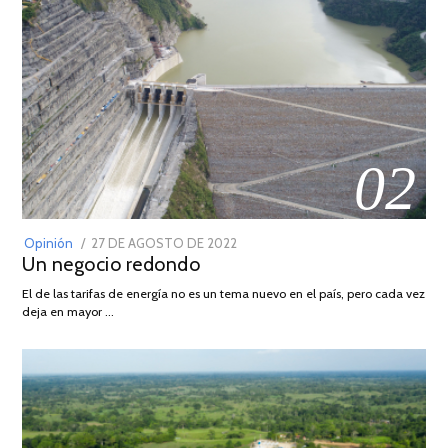
02
POSTED
Opinión
27 DE AGOSTO DE 2022
30
Un negocio redondo
ON
DE
AGOSTO
El de las tarifas de energía no es un tema nuevo en el país, pero cada vez
DE
deja en mayor …
2022