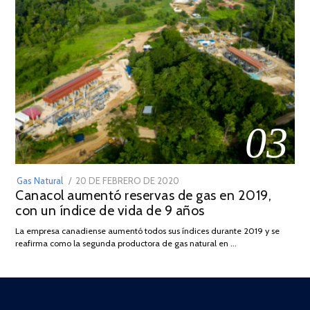
03
POSTED
Gas Natural
20 DE FEBRERO DE 2020
10
Canacol aumentó reservas de gas en 2019,
ON
DE
con un índice de vida de 9 años
JULIO
DE
La empresa canadiense aumentó todos sus índices durante 2019 y se
2025
reafirma como la segunda productora de gas natural en …