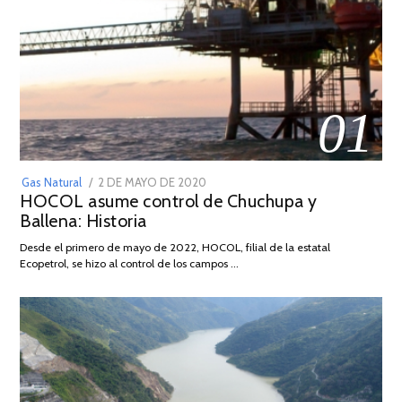
01
POSTED
Gas Natural
2 DE MAYO DE 2020
16
HOCOL asume control de Chuchupa y
ON
DE
Ballena: Historia
FEBRERO
DE
Desde el primero de mayo de 2022, HOCOL, filial de la estatal
2026
Ecopetrol, se hizo al control de los campos …