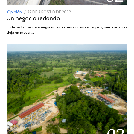
POSTED
Opinión
27 DE AGOSTO DE 2022
30
Un negocio redondo
ON
DE
AGOSTO
El de las tarifas de energía no es un tema nuevo en el país, pero cada vez
DE
deja en mayor …
2022