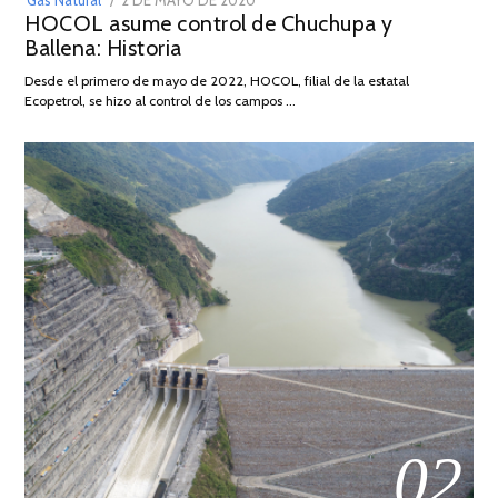
Gas Natural
2 DE MAYO DE 2020
16
HOCOL asume control de Chuchupa y
ON
DE
Ballena: Historia
FEBRERO
DE
Desde el primero de mayo de 2022, HOCOL, filial de la estatal
2026
Ecopetrol, se hizo al control de los campos …
02