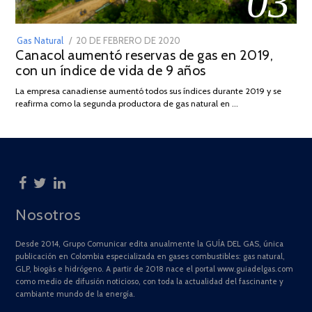
03
POSTED
Gas Natural
20 DE FEBRERO DE 2020
10
Canacol aumentó reservas de gas en 2019,
ON
DE
con un índice de vida de 9 años
JULIO
DE
La empresa canadiense aumentó todos sus índices durante 2019 y se
2025
reafirma como la segunda productora de gas natural en …
Nosotros
Desde 2014, Grupo Comunicar edita anualmente la GUÍA DEL GAS, única
publicación en Colombia especializada en gases combustibles: gas natural,
GLP, biogás e hidrógeno. A partir de 2018 nace el portal www.guiadelgas.com
como medio de difusión noticioso, con toda la actualidad del fascinante y
cambiante mundo de la energía.