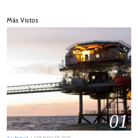
Más Vistos
01
POSTED