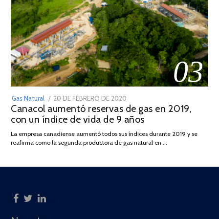
03
POSTED
Gas Natural
20 DE FEBRERO DE 2020
10
Canacol aumentó reservas de gas en 2019,
ON
DE
con un índice de vida de 9 años
JULIO
DE
La empresa canadiense aumentó todos sus índices durante 2019 y se
2025
reafirma como la segunda productora de gas natural en …