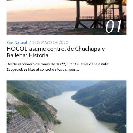
01
POSTED
Gas Natural
2 DE MAYO DE 2020
16
HOCOL asume control de Chuchupa y
ON
DE
Ballena: Historia
FEBRERO
DE
Desde el primero de mayo de 2022, HOCOL, filial de la estatal
2026
Ecopetrol, se hizo al control de los campos …