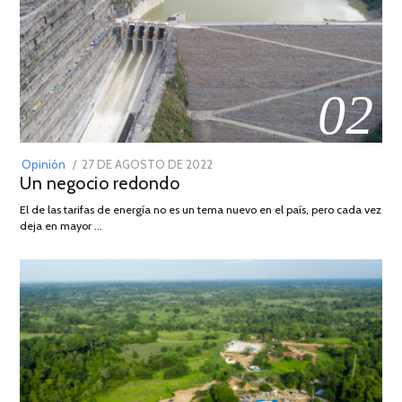
02
POSTED
Opinión
27 DE AGOSTO DE 2022
30
Un negocio redondo
ON
DE
AGOSTO
El de las tarifas de energía no es un tema nuevo en el país, pero cada vez
DE
deja en mayor …
2022