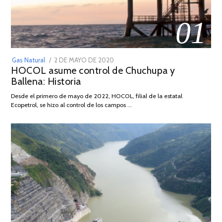
01
POSTED
Gas Natural
2 DE MAYO DE 2020
16
HOCOL asume control de Chuchupa y
ON
DE
Ballena: Historia
FEBRERO
DE
Desde el primero de mayo de 2022, HOCOL, filial de la estatal
2026
Ecopetrol, se hizo al control de los campos …