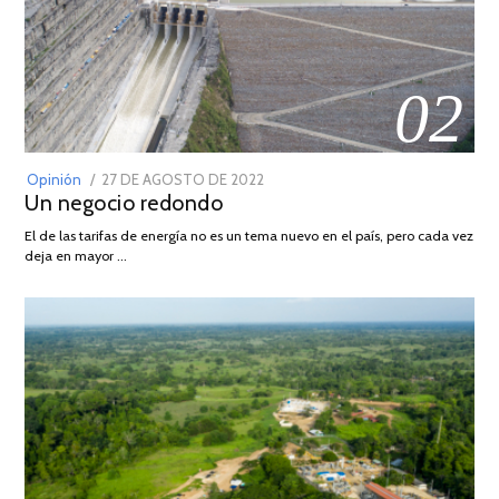
02
POSTED
Opinión
27 DE AGOSTO DE 2022
30
Un negocio redondo
ON
DE
AGOSTO
El de las tarifas de energía no es un tema nuevo en el país, pero cada vez
DE
deja en mayor …
2022