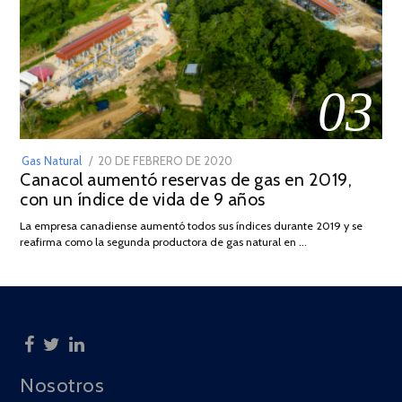
03
POSTED
Gas Natural
20 DE FEBRERO DE 2020
10
Canacol aumentó reservas de gas en 2019,
ON
DE
con un índice de vida de 9 años
JULIO
DE
La empresa canadiense aumentó todos sus índices durante 2019 y se
2025
reafirma como la segunda productora de gas natural en …
Nosotros