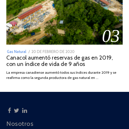
03
POSTED
Gas Natural
20 DE FEBRERO DE 2020
10
Canacol aumentó reservas de gas en 2019,
ON
DE
con un índice de vida de 9 años
JULIO
DE
La empresa canadiense aumentó todos sus índices durante 2019 y se
2025
reafirma como la segunda productora de gas natural en …
Nosotros