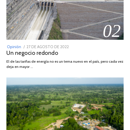
02
POSTED
Opinión
27 DE AGOSTO DE 2022
30
Un negocio redondo
ON
DE
AGOSTO
El de las tarifas de energía no es un tema nuevo en el país, pero cada vez
DE
deja en mayor …
2022