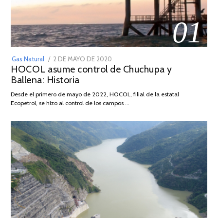
01
POSTED
Gas Natural
2 DE MAYO DE 2020
16
HOCOL asume control de Chuchupa y
ON
DE
Ballena: Historia
FEBRERO
DE
Desde el primero de mayo de 2022, HOCOL, filial de la estatal
2026
Ecopetrol, se hizo al control de los campos …