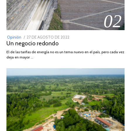
02
POSTED
Opinión
27 DE AGOSTO DE 2022
30
Un negocio redondo
ON
DE
AGOSTO
El de las tarifas de energía no es un tema nuevo en el país, pero cada vez
DE
deja en mayor …
2022