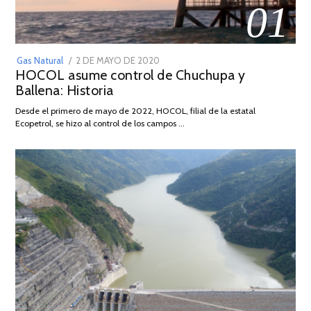
01
POSTED
Gas Natural
2 DE MAYO DE 2020
16
HOCOL asume control de Chuchupa y
ON
DE
Ballena: Historia
FEBRERO
DE
Desde el primero de mayo de 2022, HOCOL, filial de la estatal
2026
Ecopetrol, se hizo al control de los campos …