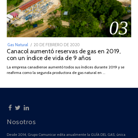
03
POSTED
Gas Natural
20 DE FEBRERO DE 2020
10
Canacol aumentó reservas de gas en 2019,
ON
DE
con un índice de vida de 9 años
JULIO
DE
La empresa canadiense aumentó todos sus índices durante 2019 y se
2025
reafirma como la segunda productora de gas natural en …
Nosotros
Desde 2014, Grupo Comunicar edita anualmente la GUÍA DEL GAS, única