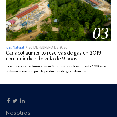
03
POSTED
Gas Natural
20 DE FEBRERO DE 2020
10
Canacol aumentó reservas de gas en 2019,
ON
DE
con un índice de vida de 9 años
JULIO
DE
La empresa canadiense aumentó todos sus índices durante 2019 y se
2025
reafirma como la segunda productora de gas natural en …
Nosotros