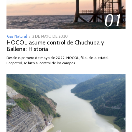
01
POSTED
Gas Natural
2 DE MAYO DE 2020
16
HOCOL asume control de Chuchupa y
ON
DE
Ballena: Historia
FEBRERO
DE
Desde el primero de mayo de 2022, HOCOL, filial de la estatal
2026
Ecopetrol, se hizo al control de los campos …