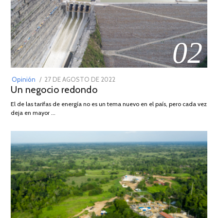
02
POSTED
Opinión
27 DE AGOSTO DE 2022
30
Un negocio redondo
ON
DE
AGOSTO
El de las tarifas de energía no es un tema nuevo en el país, pero cada vez
DE
deja en mayor …
2022