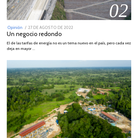
02
POSTED
Opinión
27 DE AGOSTO DE 2022
30
Un negocio redondo
ON
DE
AGOSTO
El de las tarifas de energía no es un tema nuevo en el país, pero cada vez
DE
deja en mayor …
2022