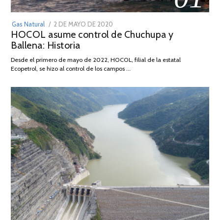
POSTED
Gas Natural
2 DE MAYO DE 2020
16
HOCOL asume control de Chuchupa y
ON
DE
Ballena: Historia
FEBRERO
DE
Desde el primero de mayo de 2022, HOCOL, filial de la estatal
2026
Ecopetrol, se hizo al control de los campos …