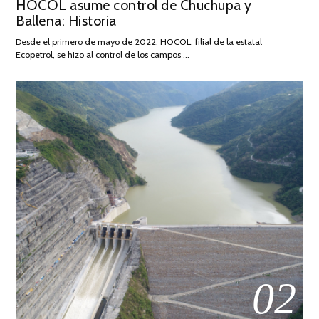
HOCOL asume control de Chuchupa y
ON
DE
Ballena: Historia
FEBRERO
DE
Desde el primero de mayo de 2022, HOCOL, filial de la estatal
2026
Ecopetrol, se hizo al control de los campos …
02