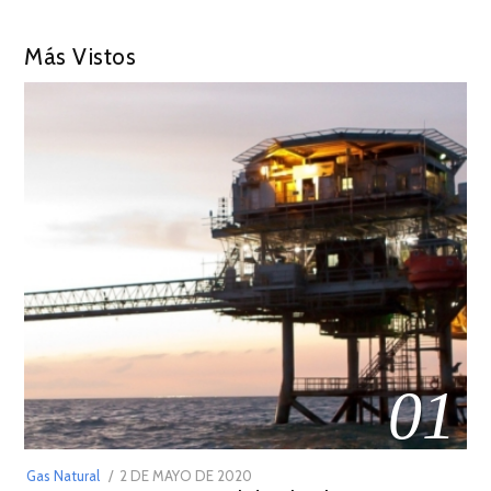
Más Vistos
01
POSTED
Gas Natural
2 DE MAYO DE 2020
16