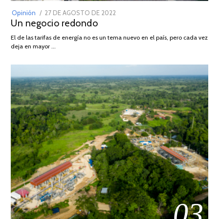
POSTED
Opinión
27 DE AGOSTO DE 2022
30
Un negocio redondo
ON
DE
AGOSTO
El de las tarifas de energía no es un tema nuevo en el país, pero cada vez
DE
deja en mayor …
2022
03