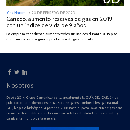
POSTED
Gas Natural
20 DE FEBRERO DE 2020
10
Canacol aumentó reservas de gas en 2019,
ON
DE
con un índice de vida de 9 años
JULIO
DE
La empresa canadiense aumentó todos sus índices durante 2019 y se
2025
reafirma como la segunda productora de gas natural en …
Nosotros
Desde 2014, Grupo Comunicar edita anualmente la GUÍA DEL GAS, única
publicación en Colombia especializada en gases combustibles: gas natural,
GLP, biogás e hidrógeno. A partir de 2018 nace el portal www.guiadelgas.com
como medio de difusión noticioso, con toda la actualidad del fascinante y
cambiante mundo de la energía.