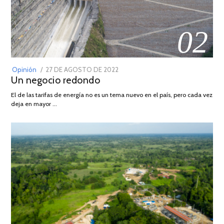
02
POSTED
Opinión
27 DE AGOSTO DE 2022
30
Un negocio redondo
ON
DE
AGOSTO
El de las tarifas de energía no es un tema nuevo en el país, pero cada vez
DE
deja en mayor …
2022