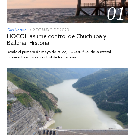
01
POSTED
Gas Natural
2 DE MAYO DE 2020
16
HOCOL asume control de Chuchupa y
ON
DE
Ballena: Historia
FEBRERO
DE
Desde el primero de mayo de 2022, HOCOL, filial de la estatal
2026
Ecopetrol, se hizo al control de los campos …