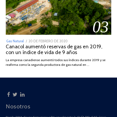
03
POSTED
Gas Natural
20 DE FEBRERO DE 2020
10
Canacol aumentó reservas de gas en 2019,
ON
DE
con un índice de vida de 9 años
JULIO
DE
La empresa canadiense aumentó todos sus índices durante 2019 y se
2025
reafirma como la segunda productora de gas natural en …
Nosotros