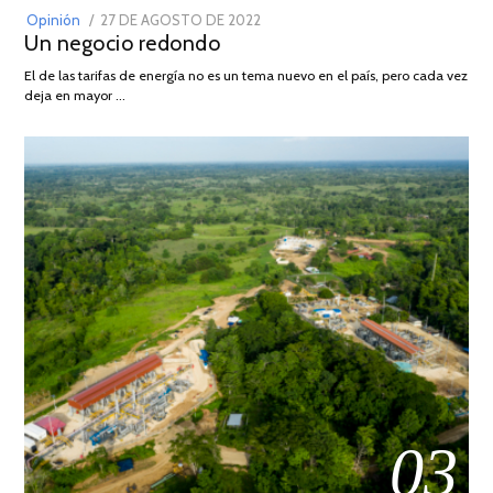
POSTED
Opinión
27 DE AGOSTO DE 2022
30
Un negocio redondo
ON
DE
AGOSTO
El de las tarifas de energía no es un tema nuevo en el país, pero cada vez
DE
deja en mayor …
2022
03