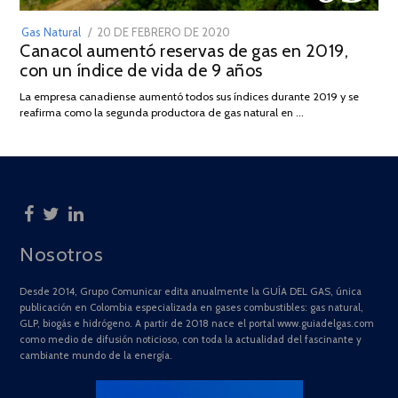
POSTED
Gas Natural
20 DE FEBRERO DE 2020
10
Canacol aumentó reservas de gas en 2019,
ON
DE
con un índice de vida de 9 años
JULIO
DE
La empresa canadiense aumentó todos sus índices durante 2019 y se
2025
reafirma como la segunda productora de gas natural en …
Nosotros
Desde 2014, Grupo Comunicar edita anualmente la GUÍA DEL GAS, única
publicación en Colombia especializada en gases combustibles: gas natural,
GLP, biogás e hidrógeno. A partir de 2018 nace el portal www.guiadelgas.com
como medio de difusión noticioso, con toda la actualidad del fascinante y
cambiante mundo de la energía.