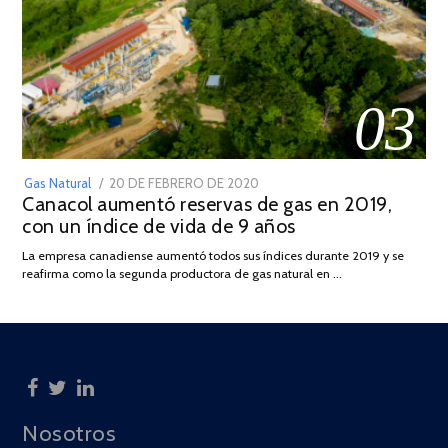
03
POSTED
Gas Natural
20 DE FEBRERO DE 2020
10
Canacol aumentó reservas de gas en 2019,
ON
DE
con un índice de vida de 9 años
JULIO
DE
La empresa canadiense aumentó todos sus índices durante 2019 y se
2025
reafirma como la segunda productora de gas natural en …
Nosotros