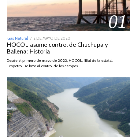
01
POSTED
Gas Natural
2 DE MAYO DE 2020
16
HOCOL asume control de Chuchupa y
ON
DE
Ballena: Historia
FEBRERO
DE
Desde el primero de mayo de 2022, HOCOL, filial de la estatal
2026
Ecopetrol, se hizo al control de los campos …