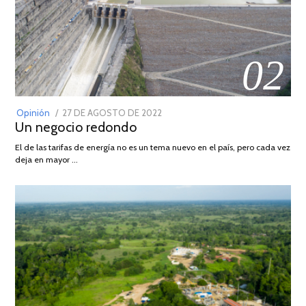
02
POSTED
Opinión
27 DE AGOSTO DE 2022
30
Un negocio redondo
ON
DE
AGOSTO
El de las tarifas de energía no es un tema nuevo en el país, pero cada vez
DE
deja en mayor …
2022