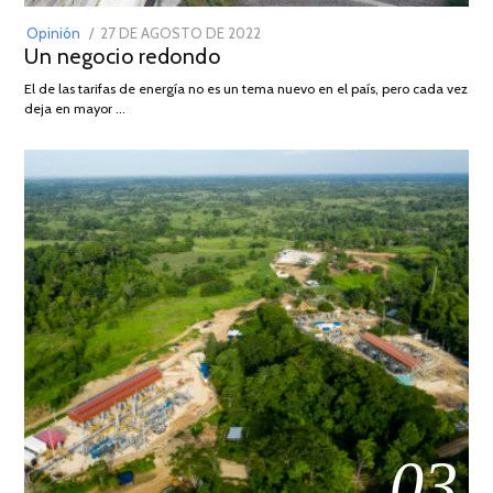
POSTED
Opinión
27 DE AGOSTO DE 2022
30
Un negocio redondo
ON
DE
AGOSTO
El de las tarifas de energía no es un tema nuevo en el país, pero cada vez
DE
deja en mayor …
2022
03