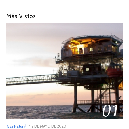
Más Vistos
01
POSTED
Gas Natural
2 DE MAYO DE 2020
16