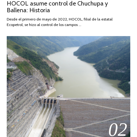
HOCOL asume control de Chuchupa y
ON
DE
Ballena: Historia
FEBRERO
DE
Desde el primero de mayo de 2022, HOCOL, filial de la estatal
2026
Ecopetrol, se hizo al control de los campos …
02