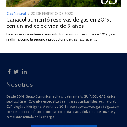
POSTED
Gas Natural
20 DE FEBRERO DE 2020
10
Canacol aumentó reservas de gas en 2019,
ON
DE
con un índice de vida de 9 años
JULIO
DE
La empresa canadiense aumentó todos sus índices durante 2019 y se
2025
reafirma como la segunda productora de gas natural en …
Nosotros
Desde 2014, Grupo Comunicar edita anualmente la GUÍA DEL GAS, única
publicación en Colombia especializada en gases combustibles: gas natural,
GLP, biogás e hidrógeno. A partir de 2018 nace el portal www.guiadelgas.com
como medio de difusión noticioso, con toda la actualidad del fascinante y
cambiante mundo de la energía.