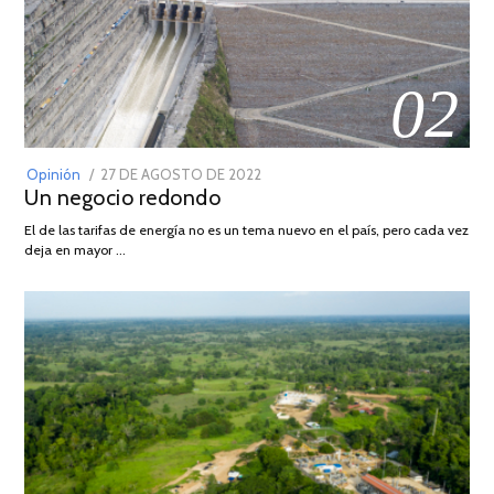
02
POSTED
Opinión
27 DE AGOSTO DE 2022
30
Un negocio redondo
ON
DE
AGOSTO
El de las tarifas de energía no es un tema nuevo en el país, pero cada vez
DE
deja en mayor …
2022