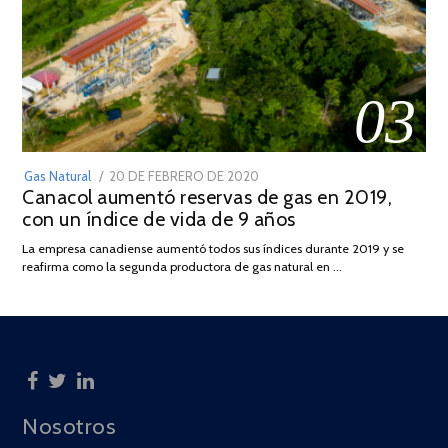
03
POSTED
Gas Natural
20 DE FEBRERO DE 2020
10
Canacol aumentó reservas de gas en 2019,
ON
DE
con un índice de vida de 9 años
JULIO
DE
La empresa canadiense aumentó todos sus índices durante 2019 y se
2025
reafirma como la segunda productora de gas natural en …
Nosotros