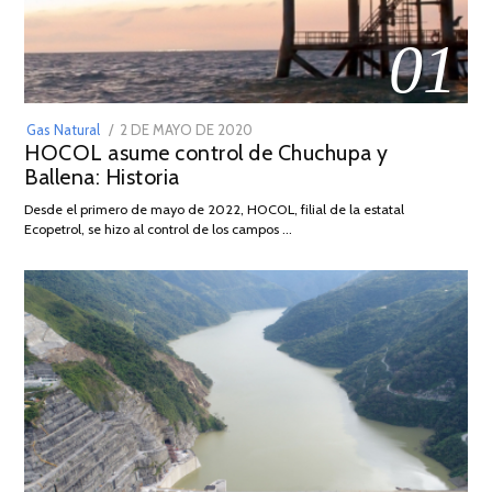
01
POSTED
Gas Natural
2 DE MAYO DE 2020
16
HOCOL asume control de Chuchupa y
ON
DE
Ballena: Historia
FEBRERO
DE
Desde el primero de mayo de 2022, HOCOL, filial de la estatal
2026
Ecopetrol, se hizo al control de los campos …