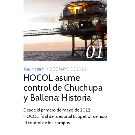
01
POSTED
Gas Natural
2 DE MAYO DE 2020
16
HOCOL asume
ON
DE
FEBRERO
control de Chuchupa
DE
y Ballena: Historia
2026
Desde el primero de mayo de 2022,
HOCOL, filial de la estatal Ecopetrol, se hizo
al control de los campos …