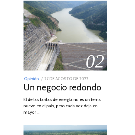
02
POSTED
Opinión
27 DE AGOSTO DE 2022
30
Un negocio redondo
ON
DE
AGOSTO
El de las tarifas de energía no es un tema
DE
nuevo en el país, pero cada vez deja en
2022
mayor …