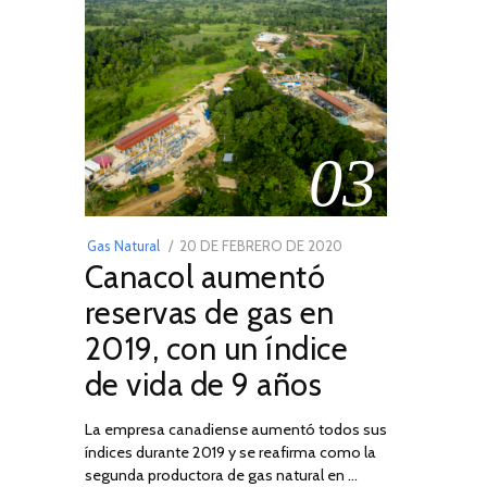
03
POSTED
Gas Natural
20 DE FEBRERO DE 2020
10
Canacol aumentó
ON
DE
JULIO
reservas de gas en
DE
2019, con un índice
2025
de vida de 9 años
La empresa canadiense aumentó todos sus
índices durante 2019 y se reafirma como la
segunda productora de gas natural en …