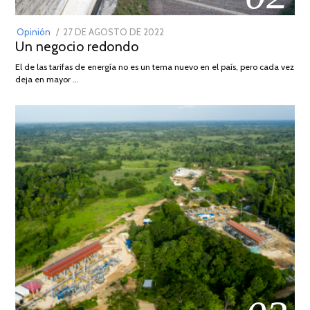
POSTED
Opinión
27 DE AGOSTO DE 2022
30
Un negocio redondo
ON
DE
AGOSTO
El de las tarifas de energía no es un tema nuevo en el país, pero cada vez
DE
deja en mayor …
2022