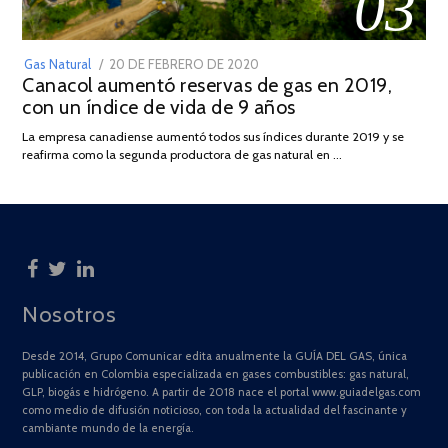
03
POSTED
Gas Natural
20 DE FEBRERO DE 2020
10
Canacol aumentó reservas de gas en 2019,
ON
DE
con un índice de vida de 9 años
JULIO
DE
La empresa canadiense aumentó todos sus índices durante 2019 y se
2025
reafirma como la segunda productora de gas natural en …
Nosotros
Desde 2014, Grupo Comunicar edita anualmente la GUÍA DEL GAS, única
publicación en Colombia especializada en gases combustibles: gas natural,
GLP, biogás e hidrógeno. A partir de 2018 nace el portal www.guiadelgas.com
como medio de difusión noticioso, con toda la actualidad del fascinante y
cambiante mundo de la energía.