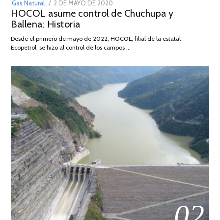
POSTED
Gas Natural
2 DE MAYO DE 2020
16
HOCOL asume control de Chuchupa y
ON
DE
Ballena: Historia
FEBRERO
DE
Desde el primero de mayo de 2022, HOCOL, filial de la estatal
2026
Ecopetrol, se hizo al control de los campos …
02