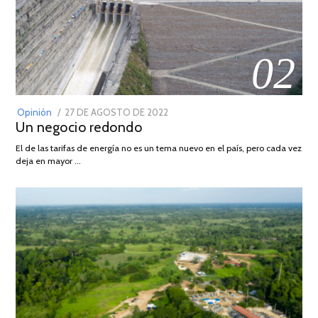
02
POSTED
Opinión
27 DE AGOSTO DE 2022
30
Un negocio redondo
ON
DE
AGOSTO
El de las tarifas de energía no es un tema nuevo en el país, pero cada vez
DE
deja en mayor …
2022