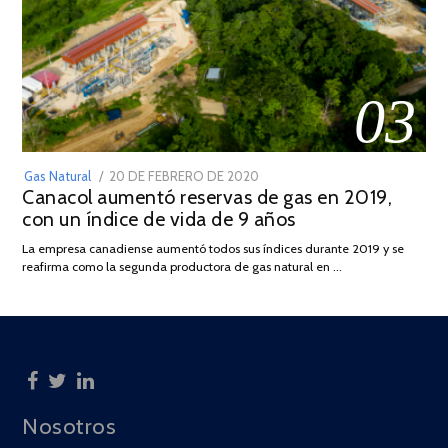
03
POSTED
Gas Natural
20 DE FEBRERO DE 2020
10
Canacol aumentó reservas de gas en 2019,
ON
DE
con un índice de vida de 9 años
JULIO
DE
La empresa canadiense aumentó todos sus índices durante 2019 y se
2025
reafirma como la segunda productora de gas natural en …
Nosotros