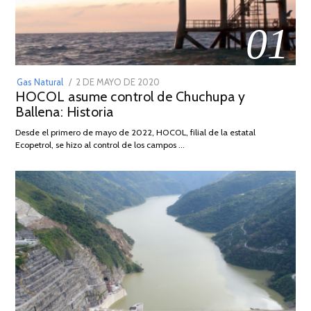
01
POSTED
Gas Natural
2 DE MAYO DE 2020
16
HOCOL asume control de Chuchupa y
ON
DE
Ballena: Historia
FEBRERO
DE
Desde el primero de mayo de 2022, HOCOL, filial de la estatal
2026
Ecopetrol, se hizo al control de los campos …