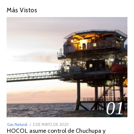
Más Vistos
01
POSTED
Gas Natural
2 DE MAYO DE 2020
16
HOCOL asume control de Chuchupa y
ON
DE