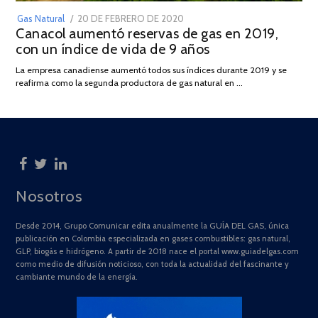
POSTED
Gas Natural
20 DE FEBRERO DE 2020
10
Canacol aumentó reservas de gas en 2019,
ON
DE
con un índice de vida de 9 años
JULIO
DE
La empresa canadiense aumentó todos sus índices durante 2019 y se
2025
reafirma como la segunda productora de gas natural en …
Nosotros
Desde 2014, Grupo Comunicar edita anualmente la GUÍA DEL GAS, única
publicación en Colombia especializada en gases combustibles: gas natural,
GLP, biogás e hidrógeno. A partir de 2018 nace el portal www.guiadelgas.com
como medio de difusión noticioso, con toda la actualidad del fascinante y
cambiante mundo de la energía.