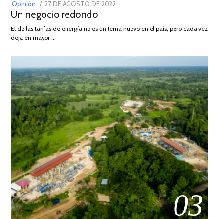
POSTED
Opinión
27 DE AGOSTO DE 2022
30
Un negocio redondo
ON
DE
AGOSTO
El de las tarifas de energía no es un tema nuevo en el país, pero cada vez
DE
deja en mayor …
2022
03