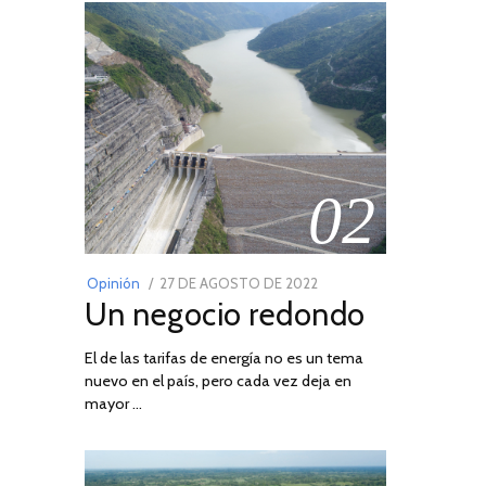
02
POSTED
Opinión
27 DE AGOSTO DE 2022
30
Un negocio redondo
ON
DE
AGOSTO
El de las tarifas de energía no es un tema
DE
nuevo en el país, pero cada vez deja en
2022
mayor …