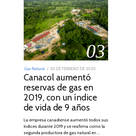
03
POSTED
Gas Natural
20 DE FEBRERO DE 2020
10
Canacol aumentó
ON
DE
JULIO
reservas de gas en
DE
2019, con un índice
2025
de vida de 9 años
La empresa canadiense aumentó todos sus
índices durante 2019 y se reafirma como la
segunda productora de gas natural en …