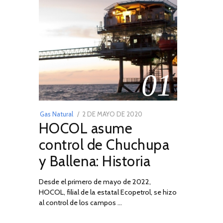
01
POSTED
Gas Natural
2 DE MAYO DE 2020
16
HOCOL asume
ON
DE
FEBRERO
control de Chuchupa
DE
y Ballena: Historia
2026
Desde el primero de mayo de 2022,
HOCOL, filial de la estatal Ecopetrol, se hizo
al control de los campos …