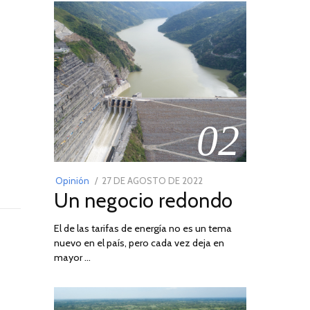
02
POSTED
Opinión
27 DE AGOSTO DE 2022
30
Un negocio redondo
ON
DE
AGOSTO
El de las tarifas de energía no es un tema
DE
nuevo en el país, pero cada vez deja en
2022
mayor …