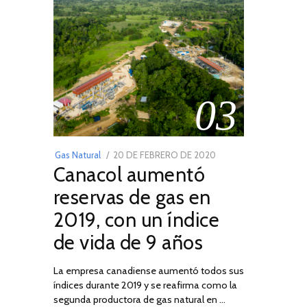
03
POSTED
Gas Natural
20 DE FEBRERO DE 2020
10
Canacol aumentó
ON
DE
JULIO
reservas de gas en
DE
2019, con un índice
2025
de vida de 9 años
La empresa canadiense aumentó todos sus
índices durante 2019 y se reafirma como la
segunda productora de gas natural en …