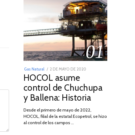
01
POSTED
Gas Natural
2 DE MAYO DE 2020
16
HOCOL asume
ON
DE
FEBRERO
control de Chuchupa
DE
y Ballena: Historia
2026
Desde el primero de mayo de 2022,
HOCOL, filial de la estatal Ecopetrol, se hizo
al control de los campos …