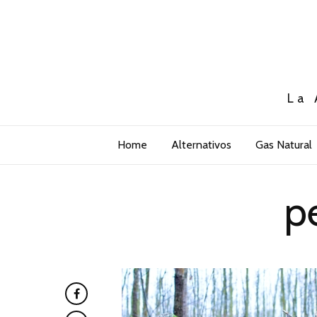
La 
Home
Alternativos
Gas Natural
p