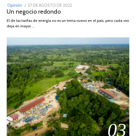
POSTED
Opinión
27 DE AGOSTO DE 2022
30
Un negocio redondo
ON
DE
AGOSTO
El de las tarifas de energía no es un tema nuevo en el país, pero cada vez
DE
deja en mayor …
2022
03