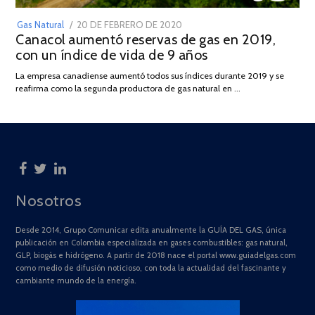
POSTED
Gas Natural
20 DE FEBRERO DE 2020
10
Canacol aumentó reservas de gas en 2019,
ON
DE
con un índice de vida de 9 años
JULIO
DE
La empresa canadiense aumentó todos sus índices durante 2019 y se
2025
reafirma como la segunda productora de gas natural en …
Nosotros
Desde 2014, Grupo Comunicar edita anualmente la GUÍA DEL GAS, única
publicación en Colombia especializada en gases combustibles: gas natural,
GLP, biogás e hidrógeno. A partir de 2018 nace el portal www.guiadelgas.com
como medio de difusión noticioso, con toda la actualidad del fascinante y
cambiante mundo de la energía.