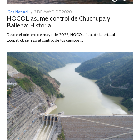
POSTED
Gas Natural
2 DE MAYO DE 2020
16
HOCOL asume control de Chuchupa y
ON
DE
Ballena: Historia
FEBRERO
DE
Desde el primero de mayo de 2022, HOCOL, filial de la estatal
2026
Ecopetrol, se hizo al control de los campos …