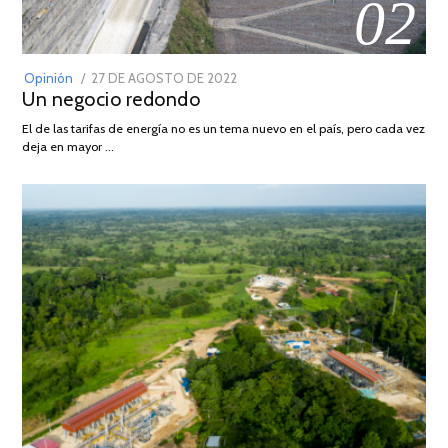
02
POSTED
Opinión
27 DE AGOSTO DE 2022
30
Un negocio redondo
ON
DE
AGOSTO
El de las tarifas de energía no es un tema nuevo en el país, pero cada vez
DE
deja en mayor …
2022