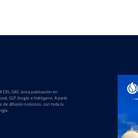
 DEL GAS, única publicación en
ral, GLP, biogás e hidrógeno. A partir
de difusión noticioso, con toda la
rgía.