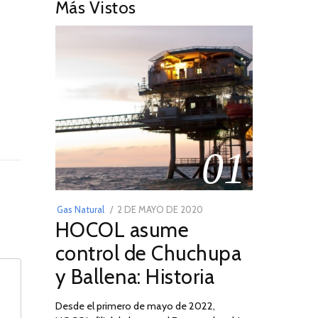
Más Vistos
01
POSTED
Gas Natural
2 DE MAYO DE 2020
16
HOCOL asume
ON
DE
FEBRERO
control de Chuchupa
DE
y Ballena: Historia
2026
Desde el primero de mayo de 2022,