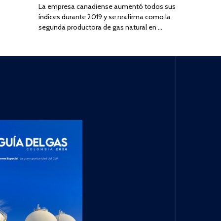
La empresa canadiense aumentó todos sus
índices durante 2019 y se reafirma como la
segunda productora de gas natural en …