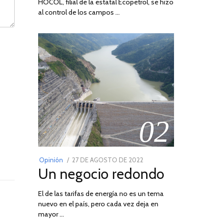
HOCOL, filial de la estatal Ecopetrol, se hizo
al control de los campos …
02
POSTED
Opinión
27 DE AGOSTO DE 2022
30
Un negocio redondo
ON
DE
AGOSTO
El de las tarifas de energía no es un tema
DE
nuevo en el país, pero cada vez deja en
2022
mayor …