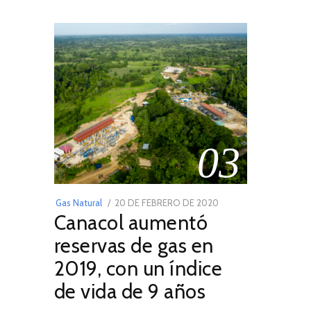
03
POSTED
Gas Natural
20 DE FEBRERO DE 2020
10
Canacol aumentó
ON
DE
JULIO
reservas de gas en
DE
2019, con un índice
2025
de vida de 9 años