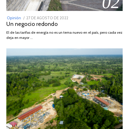
02
POSTED
Opinión
27 DE AGOSTO DE 2022
30
Un negocio redondo
ON
DE
AGOSTO
El de las tarifas de energía no es un tema nuevo en el país, pero cada vez
DE
deja en mayor …
2022