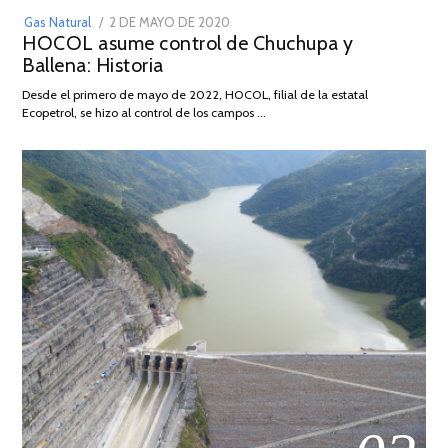
POSTED
Gas Natural
2 DE MAYO DE 2020
16
HOCOL asume control de Chuchupa y
ON
DE
Ballena: Historia
FEBRERO
DE
Desde el primero de mayo de 2022, HOCOL, filial de la estatal
2026
Ecopetrol, se hizo al control de los campos …