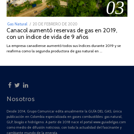
03
POSTED
Gas Natural
20 DE FEBRERO DE 2020
10
Canacol aumentó reservas de gas en 2019,
ON
DE
con un índice de vida de 9 años
JULIO
DE
La empresa canadiense aumentó todos sus índices durante 2019 y se
2025
reafirma como la segunda productora de gas natural en …
Nosotros
Desde 2014, Grupo Comunicar edita anualmente la GUÍA DEL GAS, única
publicación en Colombia especializada en gases combustibles: gas natural,
GLP, biogás e hidrógeno. A partir de 2018 nace el portal www.guiadelgas.com
como medio de difusión noticioso, con toda la actualidad del fascinante y
cambiante mundo de la energía.