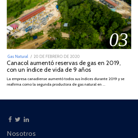
03
POSTED
Gas Natural
20 DE FEBRERO DE 2020
10
Canacol aumentó reservas de gas en 2019,
ON
DE
con un índice de vida de 9 años
JULIO
DE
La empresa canadiense aumentó todos sus índices durante 2019 y se
2025
reafirma como la segunda productora de gas natural en …
Nosotros