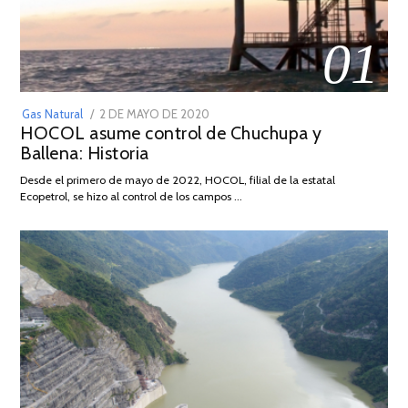
01
POSTED
Gas Natural
2 DE MAYO DE 2020
16
HOCOL asume control de Chuchupa y
ON
DE
Ballena: Historia
FEBRERO
DE
Desde el primero de mayo de 2022, HOCOL, filial de la estatal
2026
Ecopetrol, se hizo al control de los campos …