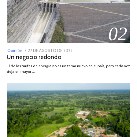
02
POSTED
Opinión
27 DE AGOSTO DE 2022
30
Un negocio redondo
ON
DE
AGOSTO
El de las tarifas de energía no es un tema nuevo en el país, pero cada vez
DE
deja en mayor …
2022