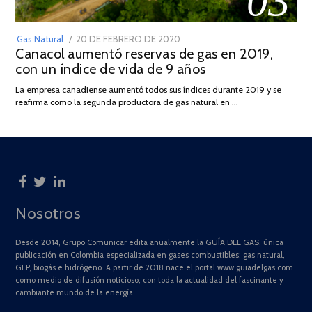
03
POSTED
Gas Natural
20 DE FEBRERO DE 2020
10
Canacol aumentó reservas de gas en 2019,
ON
DE
con un índice de vida de 9 años
JULIO
DE
La empresa canadiense aumentó todos sus índices durante 2019 y se
2025
reafirma como la segunda productora de gas natural en …
Nosotros
Desde 2014, Grupo Comunicar edita anualmente la GUÍA DEL GAS, única
publicación en Colombia especializada en gases combustibles: gas natural,
GLP, biogás e hidrógeno. A partir de 2018 nace el portal www.guiadelgas.com
como medio de difusión noticioso, con toda la actualidad del fascinante y
cambiante mundo de la energía.