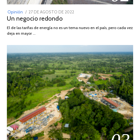
POSTED
Opinión
27 DE AGOSTO DE 2022
30
Un negocio redondo
ON
DE
AGOSTO
El de las tarifas de energía no es un tema nuevo en el país, pero cada vez
DE
deja en mayor …
2022