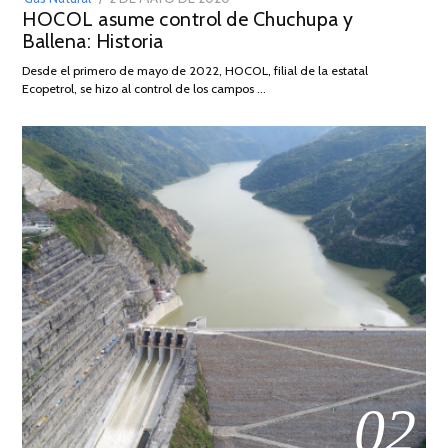
HOCOL asume control de Chuchupa y
ON
DE
Ballena: Historia
FEBRERO
DE
Desde el primero de mayo de 2022, HOCOL, filial de la estatal
2026
Ecopetrol, se hizo al control de los campos …
02