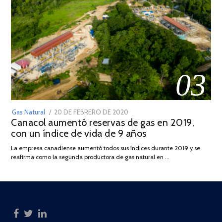
03
POSTED
Gas Natural
20 DE FEBRERO DE 2020
10
Canacol aumentó reservas de gas en 2019,
ON
DE
con un índice de vida de 9 años
JULIO
DE
La empresa canadiense aumentó todos sus índices durante 2019 y se
2025
reafirma como la segunda productora de gas natural en …