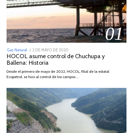
01
POSTED
Gas Natural
2 DE MAYO DE 2020
16
HOCOL asume control de Chuchupa y
ON
DE
Ballena: Historia
FEBRERO
DE
Desde el primero de mayo de 2022, HOCOL, filial de la estatal
2026
Ecopetrol, se hizo al control de los campos …