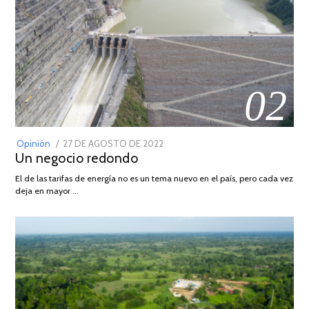
02
POSTED
Opinión
27 DE AGOSTO DE 2022
30
Un negocio redondo
ON
DE
AGOSTO
El de las tarifas de energía no es un tema nuevo en el país, pero cada vez
DE
deja en mayor …
2022