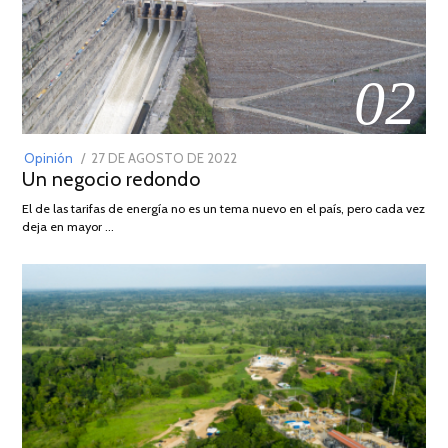
02
POSTED
Opinión
27 DE AGOSTO DE 2022
30
Un negocio redondo
ON
DE
AGOSTO
El de las tarifas de energía no es un tema nuevo en el país, pero cada vez
DE
deja en mayor …
2022