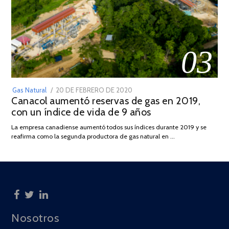
03
POSTED
Gas Natural
20 DE FEBRERO DE 2020
10
Canacol aumentó reservas de gas en 2019,
ON
DE
con un índice de vida de 9 años
JULIO
DE
La empresa canadiense aumentó todos sus índices durante 2019 y se
2025
reafirma como la segunda productora de gas natural en …
Nosotros