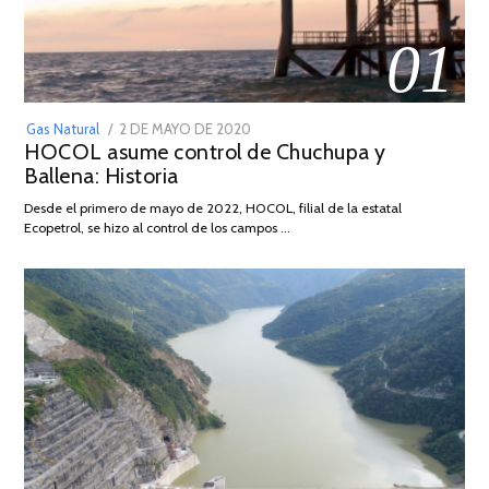
01
POSTED
Gas Natural
2 DE MAYO DE 2020
16
HOCOL asume control de Chuchupa y
ON
DE
Ballena: Historia
FEBRERO
DE
Desde el primero de mayo de 2022, HOCOL, filial de la estatal
2026
Ecopetrol, se hizo al control de los campos …