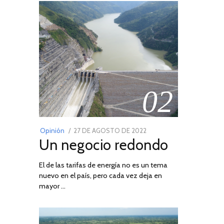
02
POSTED
Opinión
27 DE AGOSTO DE 2022
30
Un negocio redondo
ON
DE
AGOSTO
El de las tarifas de energía no es un tema
DE
nuevo en el país, pero cada vez deja en
2022
mayor …