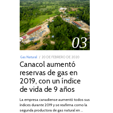
03
POSTED
Gas Natural
20 DE FEBRERO DE 2020
10
Canacol aumentó
ON
DE
JULIO
reservas de gas en
DE
2019, con un índice
2025
de vida de 9 años
La empresa canadiense aumentó todos sus
índices durante 2019 y se reafirma como la
segunda productora de gas natural en …