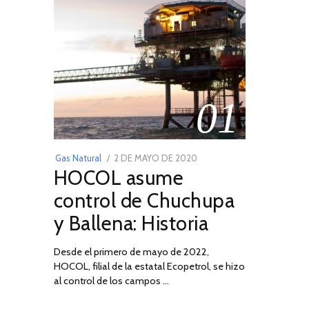
01
POSTED
Gas Natural
2 DE MAYO DE 2020
16
HOCOL asume
ON
DE
FEBRERO
control de Chuchupa
DE
y Ballena: Historia
2026
Desde el primero de mayo de 2022,
HOCOL, filial de la estatal Ecopetrol, se hizo
al control de los campos …