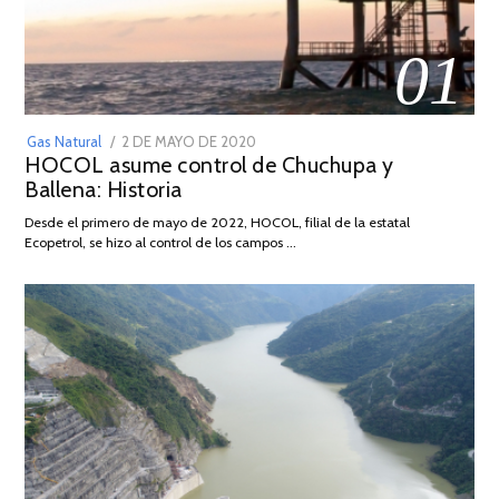
01
POSTED
Gas Natural
2 DE MAYO DE 2020
16
HOCOL asume control de Chuchupa y
ON
DE
Ballena: Historia
FEBRERO
DE
Desde el primero de mayo de 2022, HOCOL, filial de la estatal
2026
Ecopetrol, se hizo al control de los campos …