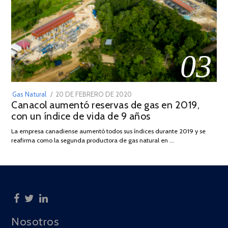
03
POSTED
Gas Natural
20 DE FEBRERO DE 2020
10
Canacol aumentó reservas de gas en 2019,
ON
DE
con un índice de vida de 9 años
JULIO
DE
La empresa canadiense aumentó todos sus índices durante 2019 y se
2025
reafirma como la segunda productora de gas natural en …
Nosotros