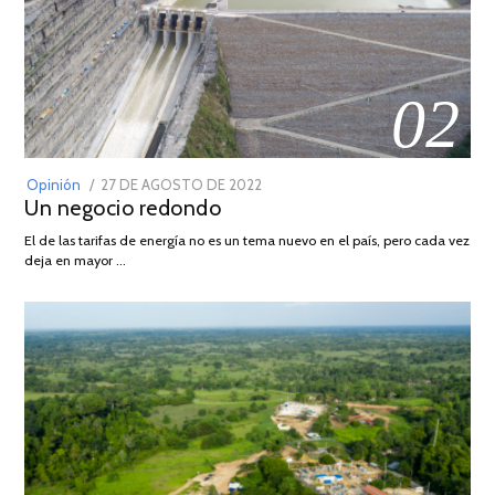
02
POSTED
Opinión
27 DE AGOSTO DE 2022
30
Un negocio redondo
ON
DE
AGOSTO
El de las tarifas de energía no es un tema nuevo en el país, pero cada vez
DE
deja en mayor …
2022