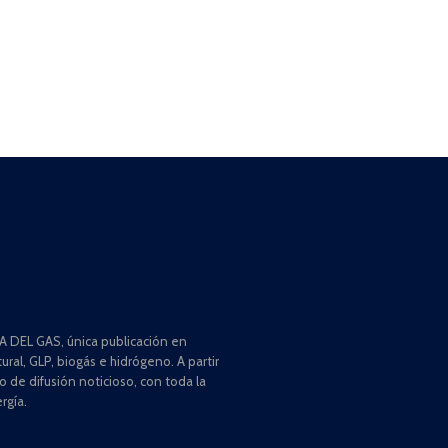
 DEL GAS, única publicación en
ral, GLP, biogás e hidrógeno. A partir
de difusión noticioso, con toda la
rgía.