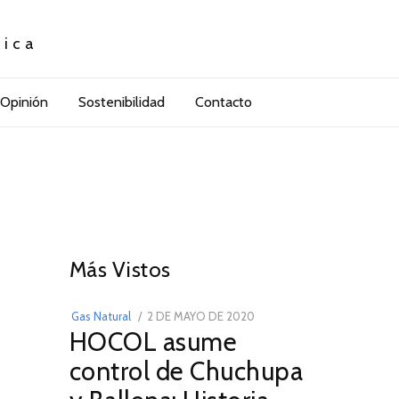
tica
Opinión
Sostenibilidad
Contacto
01
Más Vistos
POSTED
Gas Natural
2 DE MAYO DE 2020
16
HOCOL asume
ON
DE
FEBRERO
control de Chuchupa
DE
2026