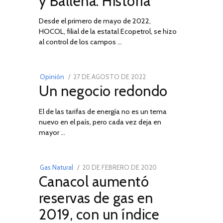
y Ballena: Historia
Desde el primero de mayo de 2022,
HOCOL, filial de la estatal Ecopetrol, se hizo
02
al control de los campos …
POSTED
Opinión
27 DE AGOSTO DE 2022
30
Un negocio redondo
ON
DE
AGOSTO
El de las tarifas de energía no es un tema
DE
nuevo en el país, pero cada vez deja en
2022
03
mayor …
POSTED
Gas Natural
20 DE FEBRERO DE 2020
10
Canacol aumentó
ON
DE
JULIO
reservas de gas en
DE
2019, con un índice
2025