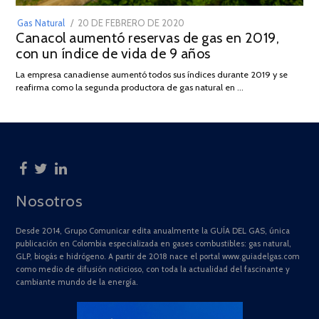
POSTED
Gas Natural
20 DE FEBRERO DE 2020
10
Canacol aumentó reservas de gas en 2019,
ON
DE
con un índice de vida de 9 años
JULIO
DE
La empresa canadiense aumentó todos sus índices durante 2019 y se
2025
reafirma como la segunda productora de gas natural en …
Nosotros
Desde 2014, Grupo Comunicar edita anualmente la GUÍA DEL GAS, única
publicación en Colombia especializada en gases combustibles: gas natural,
GLP, biogás e hidrógeno. A partir de 2018 nace el portal www.guiadelgas.com
como medio de difusión noticioso, con toda la actualidad del fascinante y
cambiante mundo de la energía.