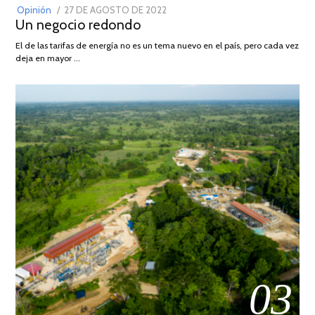
POSTED
Opinión
27 DE AGOSTO DE 2022
30
Un negocio redondo
ON
DE
AGOSTO
El de las tarifas de energía no es un tema nuevo en el país, pero cada vez
DE
deja en mayor …
2022
03