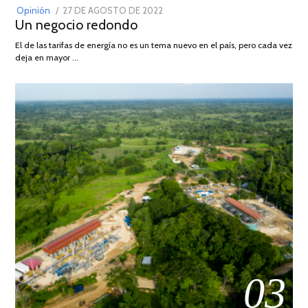
POSTED
Opinión
27 DE AGOSTO DE 2022
30
Un negocio redondo
ON
DE
AGOSTO
El de las tarifas de energía no es un tema nuevo en el país, pero cada vez
DE
deja en mayor …
2022
03