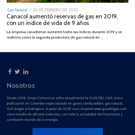
POSTED
Gas Natural
20 DE FEBRERO DE 2020
10
Canacol aumentó reservas de gas en 2019,
ON
DE
con un índice de vida de 9 años
JULIO
DE
La empresa canadiense aumentó todos sus índices durante 2019 y se
2025
reafirma como la segunda productora de gas natural en …
Nosotros
Desde 2014, Grupo Comunicar edita anualmente la GUÍA DEL GAS, única
publicación en Colombia especializada en gases combustibles: gas natural,
GLP, biogás e hidrógeno. A partir de 2018 nace el portal www.guiadelgas.com
como medio de difusión noticioso, con toda la actualidad del fascinante y
cambiante mundo de la energía.