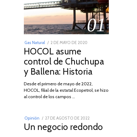
01
POSTED
Gas Natural
2 DE MAYO DE 2020
16
HOCOL asume
ON
DE
FEBRERO
control de Chuchupa
DE
y Ballena: Historia
2026
Desde el primero de mayo de 2022,
HOCOL, filial de la estatal Ecopetrol, se hizo
02
al control de los campos …
POSTED
Opinión
27 DE AGOSTO DE 2022
30
Un negocio redondo
ON
DE
AGOSTO