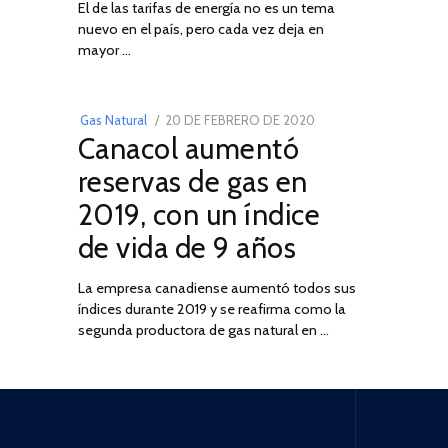
El de las tarifas de energía no es un tema
DE
nuevo en el país, pero cada vez deja en
2022
03
mayor …
POSTED
Gas Natural
20 DE FEBRERO DE 2020
10
Canacol aumentó
ON
DE
JULIO
reservas de gas en
DE
2019, con un índice
2025
de vida de 9 años
La empresa canadiense aumentó todos sus
índices durante 2019 y se reafirma como la
segunda productora de gas natural en …