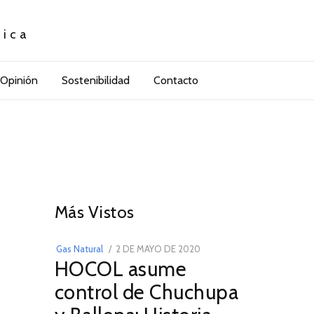
tica
Opinión
Sostenibilidad
Contacto
01
Más Vistos
POSTED
Gas Natural
2 DE MAYO DE 2020
16
HOCOL asume
ON
DE
FEBRERO
control de Chuchupa
DE
2026