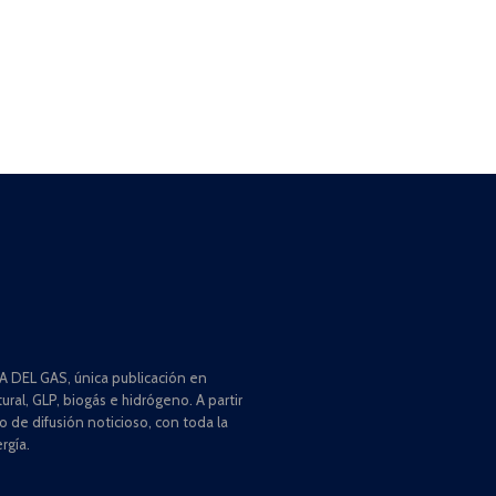
 DEL GAS, única publicación en
ral, GLP, biogás e hidrógeno. A partir
de difusión noticioso, con toda la
rgía.