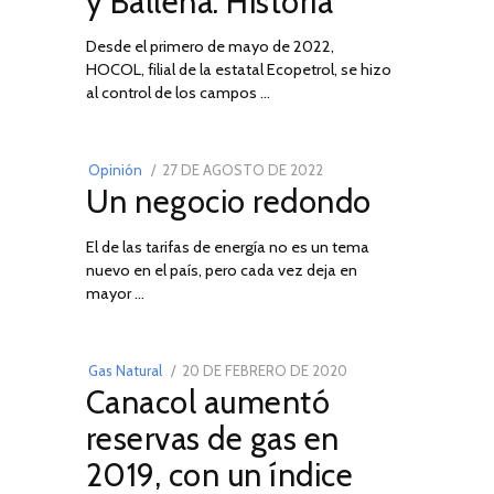
y Ballena: Historia
Desde el primero de mayo de 2022,
HOCOL, filial de la estatal Ecopetrol, se hizo
02
al control de los campos …
POSTED
Opinión
27 DE AGOSTO DE 2022
30
Un negocio redondo
ON
DE
AGOSTO
El de las tarifas de energía no es un tema
DE
nuevo en el país, pero cada vez deja en
2022
03
mayor …
POSTED
Gas Natural
20 DE FEBRERO DE 2020
10
Canacol aumentó
ON
DE
JULIO
reservas de gas en
DE
2019, con un índice
2025