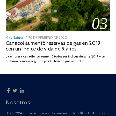
03
POSTED
Gas Natural
20 DE FEBRERO DE 2020
10
Canacol aumentó reservas de gas en 2019,
ON
DE
con un índice de vida de 9 años
JULIO
DE
La empresa canadiense aumentó todos sus índices durante 2019 y se
2025
reafirma como la segunda productora de gas natural en …
Nosotros
Desde 2014, Grupo Comunicar edita anualmente la GUÍA DEL GAS, única