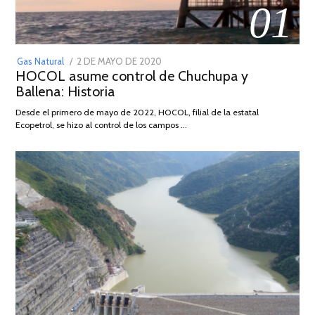
01
POSTED
Gas Natural
2 DE MAYO DE 2020
16
HOCOL asume control de Chuchupa y
ON
DE
Ballena: Historia
FEBRERO
DE
Desde el primero de mayo de 2022, HOCOL, filial de la estatal
2026
Ecopetrol, se hizo al control de los campos …