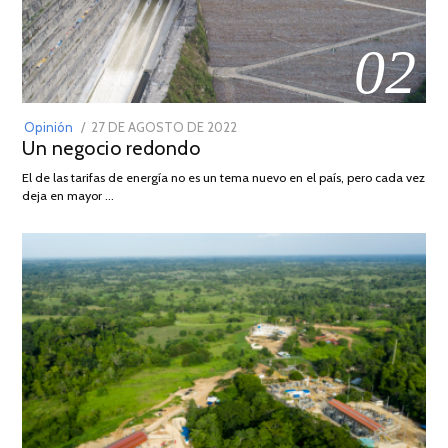
02
POSTED
Opinión
27 DE AGOSTO DE 2022
30
Un negocio redondo
ON
DE
AGOSTO
El de las tarifas de energía no es un tema nuevo en el país, pero cada vez
DE
deja en mayor …
2022