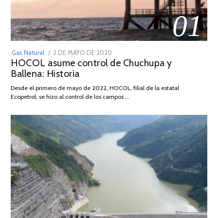
01
POSTED
Gas Natural
2 DE MAYO DE 2020
16
HOCOL asume control de Chuchupa y
ON
DE
Ballena: Historia
FEBRERO
DE
Desde el primero de mayo de 2022, HOCOL, filial de la estatal
2026
Ecopetrol, se hizo al control de los campos …