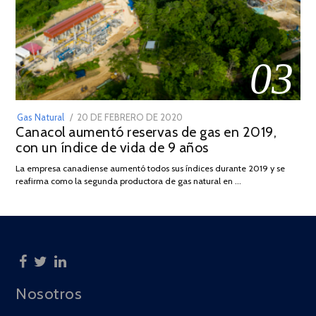
03
POSTED
Gas Natural
20 DE FEBRERO DE 2020
10
Canacol aumentó reservas de gas en 2019,
ON
DE
con un índice de vida de 9 años
JULIO
DE
La empresa canadiense aumentó todos sus índices durante 2019 y se
2025
reafirma como la segunda productora de gas natural en …
Nosotros