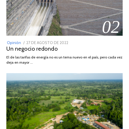
02
POSTED
Opinión
27 DE AGOSTO DE 2022
30
Un negocio redondo
ON
DE
AGOSTO
El de las tarifas de energía no es un tema nuevo en el país, pero cada vez
DE
deja en mayor …
2022