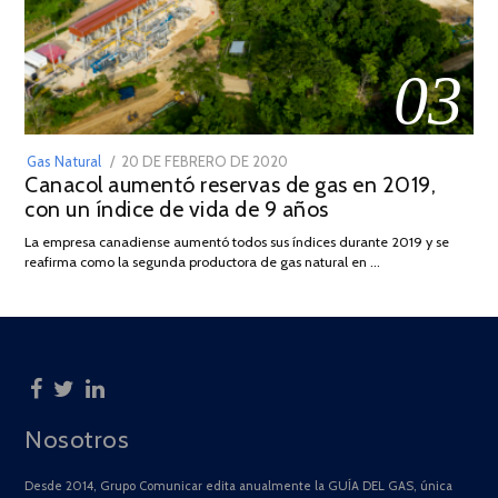
03
POSTED
Gas Natural
20 DE FEBRERO DE 2020
10
Canacol aumentó reservas de gas en 2019,
ON
DE
con un índice de vida de 9 años
JULIO
DE
La empresa canadiense aumentó todos sus índices durante 2019 y se
2025
reafirma como la segunda productora de gas natural en …
Nosotros
Desde 2014, Grupo Comunicar edita anualmente la GUÍA DEL GAS, única