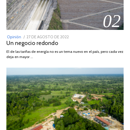
02
POSTED
Opinión
27 DE AGOSTO DE 2022
30
Un negocio redondo
ON
DE
AGOSTO
El de las tarifas de energía no es un tema nuevo en el país, pero cada vez
DE
deja en mayor …
2022