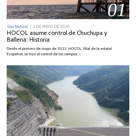
01
POSTED
Gas Natural
2 DE MAYO DE 2020
16
HOCOL asume control de Chuchupa y
ON
DE
Ballena: Historia
FEBRERO
DE
Desde el primero de mayo de 2022, HOCOL, filial de la estatal
2026
Ecopetrol, se hizo al control de los campos …