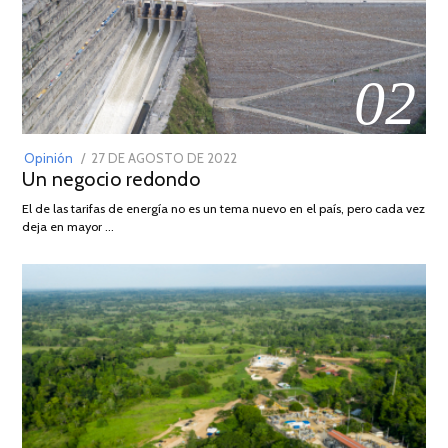
02
POSTED
Opinión
27 DE AGOSTO DE 2022
30
Un negocio redondo
ON
DE
AGOSTO
El de las tarifas de energía no es un tema nuevo en el país, pero cada vez
DE
deja en mayor …
2022