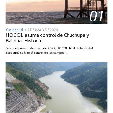
01
POSTED
Gas Natural
2 DE MAYO DE 2020
16
HOCOL asume control de Chuchupa y
ON
DE
Ballena: Historia
FEBRERO
DE
Desde el primero de mayo de 2022, HOCOL, filial de la estatal
2026
Ecopetrol, se hizo al control de los campos …