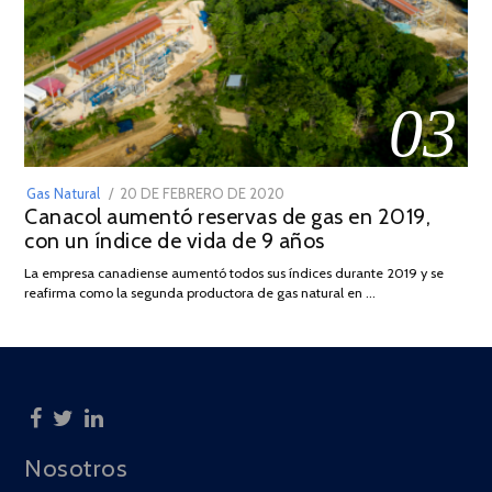
03
POSTED
Gas Natural
20 DE FEBRERO DE 2020
10
Canacol aumentó reservas de gas en 2019,
ON
DE
con un índice de vida de 9 años
JULIO
DE
La empresa canadiense aumentó todos sus índices durante 2019 y se
2025
reafirma como la segunda productora de gas natural en …
Nosotros