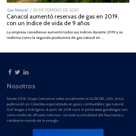
POSTED
Gas Natural
20 DE FEBRERO DE 2020
10
Canacol aumentó reservas de gas en 2019,
ON
DE
con un índice de vida de 9 años
JULIO
DE
La empresa canadiense aumentó todos sus índices durante 2019 y se
2025
reafirma como la segunda productora de gas natural en …
Nosotros
Desde 2014, Grupo Comunicar edita anualmente la GUÍA DEL GAS, única
publicación en Colombia especializada en gases combustibles: gas natural,
GLP, biogás e hidrógeno. A partir de 2018 nace el portal www.guiadelgas.com
como medio de difusión noticioso, con toda la actualidad del fascinante y
cambiante mundo de la energía.