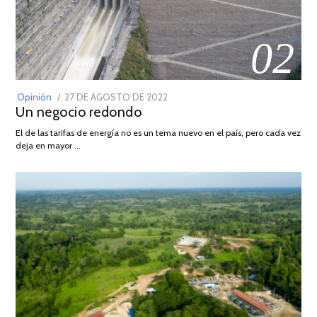
02
POSTED
Opinión
27 DE AGOSTO DE 2022
30
Un negocio redondo
ON
DE
AGOSTO
El de las tarifas de energía no es un tema nuevo en el país, pero cada vez
DE
deja en mayor …
2022