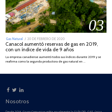
03
POSTED
Gas Natural
20 DE FEBRERO DE 2020
10
Canacol aumentó reservas de gas en 2019,
ON
DE
con un índice de vida de 9 años
JULIO
DE
La empresa canadiense aumentó todos sus índices durante 2019 y se
2025
reafirma como la segunda productora de gas natural en …
Nosotros
Desde 2014, Grupo Comunicar edita anualmente la GUÍA DEL GAS, única