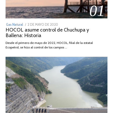
01
POSTED
Gas Natural
2 DE MAYO DE 2020
16
HOCOL asume control de Chuchupa y
ON
DE
Ballena: Historia
FEBRERO
DE
Desde el primero de mayo de 2022, HOCOL, filial de la estatal
2026
Ecopetrol, se hizo al control de los campos …