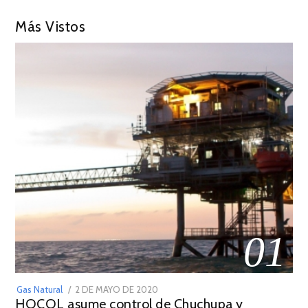
Más Vistos
01
POSTED
Gas Natural
2 DE MAYO DE 2020
16
HOCOL asume control de Chuchupa y
ON
DE