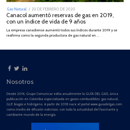
POSTED
Gas Natural
20 DE FEBRERO DE 2020
10
Canacol aumentó reservas de gas en 2019,
ON
DE
con un índice de vida de 9 años
JULIO
DE
La empresa canadiense aumentó todos sus índices durante 2019 y se
2025
reafirma como la segunda productora de gas natural en …
Nosotros
Desde 2014, Grupo Comunicar edita anualmente la GUÍA DEL GAS, única
publicación en Colombia especializada en gases combustibles: gas natural,
GLP, biogás e hidrógeno. A partir de 2018 nace el portal www.guiadelgas.com
como medio de difusión noticioso, con toda la actualidad del fascinante y
cambiante mundo de la energía.