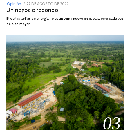
POSTED
Opinión
27 DE AGOSTO DE 2022
30
Un negocio redondo
ON
DE
AGOSTO
El de las tarifas de energía no es un tema nuevo en el país, pero cada vez
DE
deja en mayor …
2022
03